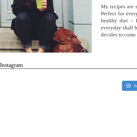
My recipes are s
Perfect for ever
healthy diet –
everyday shall 
decides to come 
Instagram
A